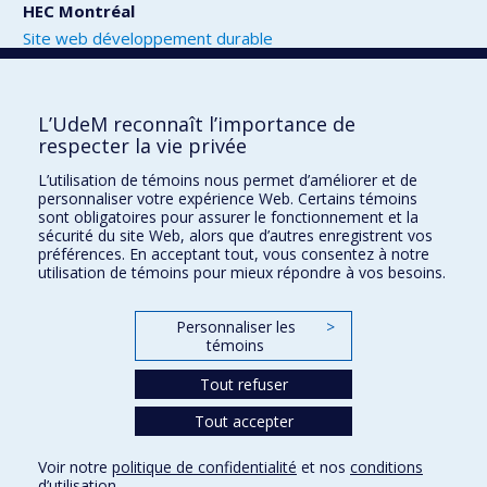
HEC Montréal
Site web développement durable
Coordonnées
École Polytechnique de Montréal
L’UdeM reconnaît l’importance de
Site web développement durable
respecter la vie privée
Courriel
L’utilisation de témoins nous permet d’améliorer et de
personnaliser votre expérience Web. Certains témoins
sont obligatoires pour assurer le fonctionnement et la
sécurité du site Web, alors que d’autres enregistrent vos
préférences. En acceptant tout, vous consentez à notre
Développement durable à l'UdeM
utilisation de témoins pour mieux répondre à vos besoins.
Nous joindre
Personnaliser les
>
Plan du site
témoins
Accessibilité
Tout refuser
Tout accepter
Confidentialité
Voir notre
politique de confidentialité
et nos
conditions
Conditions d’utilisation
d’utilisation
.