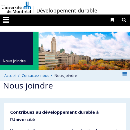
Passer
/
Développement durable
au
contenu
Liens 
R
Menu
N
Accueil
Contactez-nous
Nous joindre
Nous joindre
Contribuez au développement durable à
l’Université