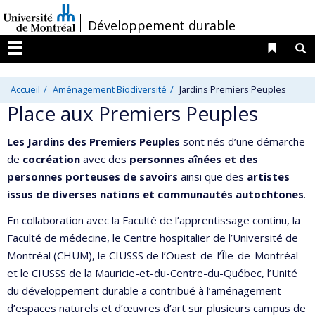
Passer
/
Développement durable
au
contenu
Liens 
R
Menu
Accueil
Aménagement Biodiversité
Jardins Premiers Peuples
Place aux Premiers Peuples
Les Jardins des Premiers Peuples
sont nés d’une démarche
de
cocréation
avec des
personnes aînées et des
personnes porteuses de savoirs
ainsi que des
artistes
issus de diverses nations et communautés autochtones
.
En collaboration avec la Faculté de l’apprentissage continu, la
Faculté de médecine, le Centre hospitalier de l’Université de
Montréal (CHUM), le CIUSSS de l’Ouest-de-l’Île-de-Montréal
et le CIUSSS de la Mauricie-et-du-Centre-du-Québec, l’Unité
du développement durable a contribué à l’aménagement
d’espaces naturels et d’œuvres d’art sur plusieurs campus de