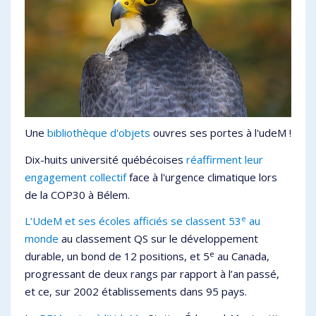
Une
bibliothèque d'objets
ouvres ses portes à l'udeM !
Dix-huits université québécoises
réaffirment leur
engagement collectif
face à l'urgence climatique lors
de la COP30 à Bélem.
e
L’UdeM et ses écoles afficiés se classent 53
au
monde
au classement QS sur le développement
e
durable, un bond de 12 positions, et 5
au Canada,
progressant de deux rangs par rapport à l’an passé,
et ce, sur 2002 établissements dans 95 pays.