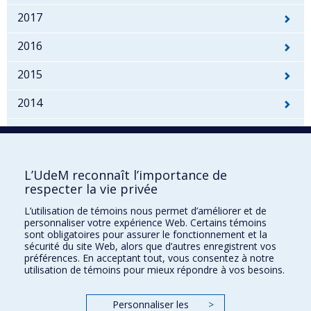
2017
2016
2015
2014
2013-2012
2011-2010
L’UdeM reconnaît l’importance de
respecter la vie privée
2009-2008
L’utilisation de témoins nous permet d’améliorer et de
2007-2000
personnaliser votre expérience Web. Certains témoins
sont obligatoires pour assurer le fonctionnement et la
sécurité du site Web, alors que d’autres enregistrent vos
préférences. En acceptant tout, vous consentez à notre
Développement durable à l'UdeM
utilisation de témoins pour mieux répondre à vos besoins.
Nous joindre
Personnaliser les
>