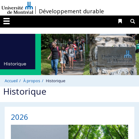
Passer
/
Développement durable
au
contenu
Liens 
R
Menu
Accueil
À propos
Historique
Historique
2026