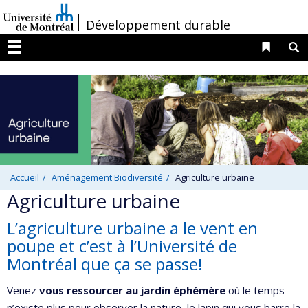
Passer
/
Développement durable
au
contenu
Liens 
R
Menu
Accueil
Aménagement Biodiversité
Agriculture urbaine
Agriculture urbaine
L’agriculture urbaine a le vent en
poupe et c’est à l’Université de
Montréal que ça se passe!
Venez
vous ressourcer au jardin éphémère
où le temps
n’existe plus pour observer la nature, le lapin qui vous barre la