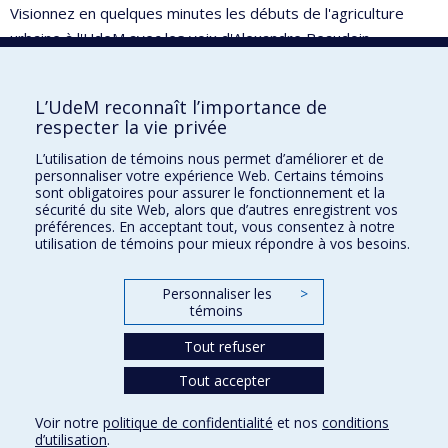
Visionnez en quelques minutes les débuts de l'agriculture
urbaine à l'UdeM avec les voix d'Alexandre Beaudoin,
conseiller en biodiversité et Stéphane Béranger,
coordonnateur au développement durable.
L’UdeM reconnaît l’importance de
respecter la vie privée
L’utilisation de témoins nous permet d’améliorer et de
personnaliser votre expérience Web. Certains témoins
sont obligatoires pour assurer le fonctionnement et la
sécurité du site Web, alors que d’autres enregistrent vos
préférences. En acceptant tout, vous consentez à notre
Développement durable à l'UdeM
utilisation de témoins pour mieux répondre à vos besoins.
Nous joindre
Personnaliser les
>
témoins
Plan du site
Accessibilité
Tout refuser
Tout accepter
Confidentialité
Voir notre
politique de confidentialité
et nos
conditions
Conditions d’utilisation
d’utilisation
.