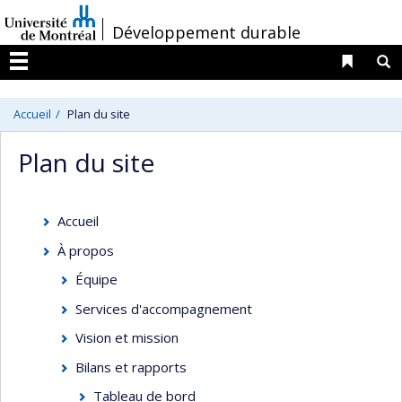
Passer
/
Développement durable
au
contenu
Liens 
R
Menu
Accueil
Plan du site
Plan du site
Accueil
À propos
Équipe
Services d'accompagnement
Vision et mission
Bilans et rapports
Tableau de bord