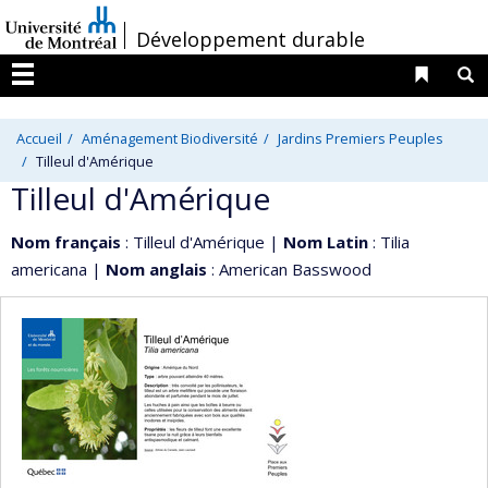
Passer
/
Développement durable
au
contenu
Liens 
R
Menu
Accueil
Aménagement Biodiversité
Jardins Premiers Peuples
Tilleul d'Amérique
Tilleul d'Amérique
Nom français
: Tilleul d'Amérique |
Nom Latin
: Tilia
americana |
Nom anglais
: American Basswood