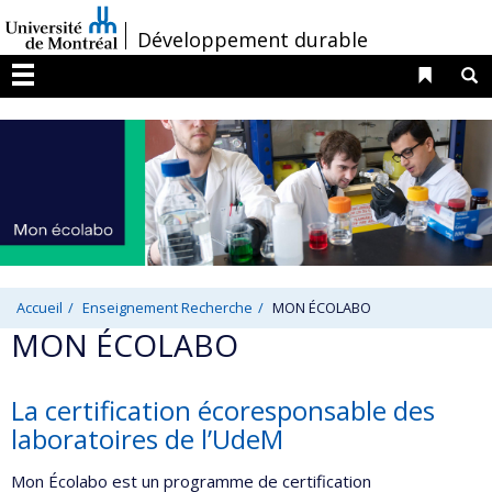
Passer
/
Développement durable
au
contenu
Liens 
R
Menu
Accueil
Enseignement Recherche
MON ÉCOLABO
MON ÉCOLABO
La certification écoresponsable des
laboratoires de l’UdeM
Mon Écolabo est un programme de certification