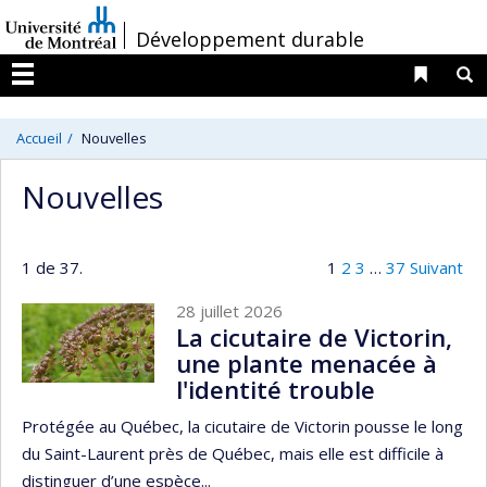
Passer
/
Développement durable
au
contenu
Liens 
R
Menu
Accueil
Nouvelles
Nouvelles
1 de 37.
1
2
3
…
37
Suivant
28 juillet 2026
La cicutaire de Victorin,
une plante menacée à
l'identité trouble
Protégée au Québec, la cicutaire de Victorin pousse le long
du Saint-Laurent près de Québec, mais elle est difficile à
distinguer d’une espèce...