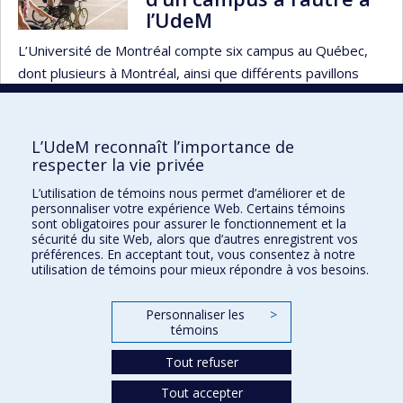
l’UdeM
L’Université de Montréal compte six campus au Québec,
dont plusieurs à Montréal, ainsi que différents pavillons
répartis dans la région...
L’UdeM reconnaît l’importance de
1 de 37.
1
2
3
…
37
Suivant
respecter la vie privée
L’utilisation de témoins nous permet d’améliorer et de
personnaliser votre expérience Web. Certains témoins
sont obligatoires pour assurer le fonctionnement et la
sécurité du site Web, alors que d’autres enregistrent vos
préférences. En acceptant tout, vous consentez à notre
Développement durable à l'UdeM
utilisation de témoins pour mieux répondre à vos besoins.
Nous joindre
Personnaliser les
>
Plan du site
témoins
Accessibilité
Tout refuser
Tout accepter