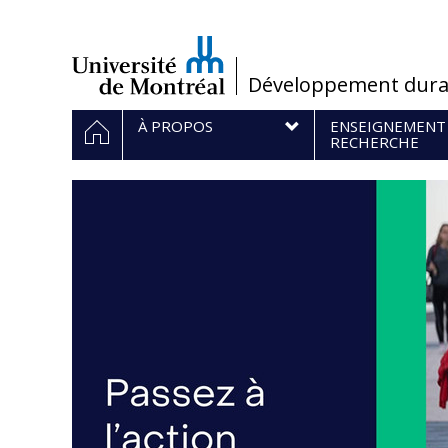
Passer
au
contenu
/
Développement dura
Navigation
ACCUEIL
À PROPOS
ENSEIGNEMENT
principale
RECHERCHE