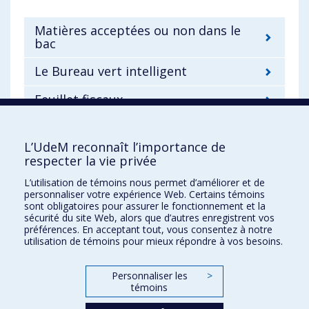
Matières acceptées ou non dans le
bac
Le Bureau vert intelligent
Feuillet fiscaux
Revue Les diplômés
L’UdeM reconnaît l’importance de
Papier essuie-mains
respecter la vie privée
L’utilisation de témoins nous permet d’améliorer et de
personnaliser votre expérience Web. Certains témoins
sont obligatoires pour assurer le fonctionnement et la
sécurité du site Web, alors que d’autres enregistrent vos
préférences. En acceptant tout, vous consentez à notre
Développement durable à l'UdeM
utilisation de témoins pour mieux répondre à vos besoins.
Nous joindre
Personnaliser les
>
Plan du site
témoins
Accessibilité