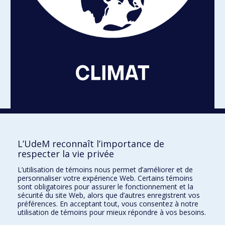
Quatre engagements de l'Université de Montréal en lien
avec les objectifs de développement durable de l'ONU.
L’UdeM reconnaît l’importance de
respecter la vie privée
Voir nos engagements
L’utilisation de témoins nous permet d’améliorer et de
personnaliser votre expérience Web. Certains témoins
sont obligatoires pour assurer le fonctionnement et la
sécurité du site Web, alors que d’autres enregistrent vos
préférences. En acceptant tout, vous consentez à notre
Développement durable à l'UdeM
utilisation de témoins pour mieux répondre à vos besoins.