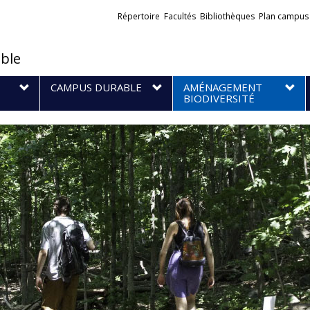
Liens
Répertoire
Facultés
Bibliothèques
Plan campus
externes
ble
CAMPUS DURABLE
AMÉNAGEMENT
BIODIVERSITÉ