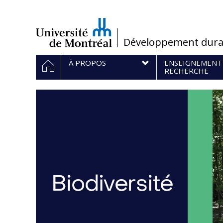
Passer
au
contenu
/
Développement dura
Navigation
ACCUEIL
À PROPOS
ENSEIGNEMENT
principale
RECHERCHE